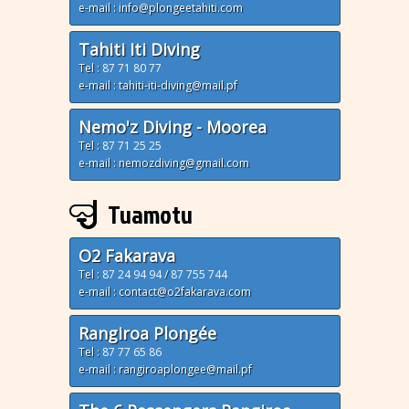
e-mail : info@plongeetahiti.com
Tahiti Iti Diving
Tel :
87 71 80 77
e-mail : tahiti-iti-diving@mail.pf
Nemo'z Diving - Moorea
Tel :
87 71 25 25
e-mail : nemozdiving@gmail.com
Tuamotu
O2 Fakarava
Tel :
87 24 94 94
/
87 755 744
e-mail : contact@o2fakarava.com
Rangiroa Plongée
Tel :
87 77 65 86
e-mail : rangiroaplongee@mail.pf