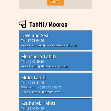
Send
Tahiti / Moorea
Dive and Sea
Tel :
87 73 64 66
e-mail : contact@diveandsea-tahiti.com
Eleuthera Tahiti
Tel :
40 42 49 29
e-mail : info@eleutheratahiti.com
Fluid Tahiti
Tel :
40 85 41 46
Whatsapp :
+689 87 70 83 75
e-mail : info@fluidtahiti.com
Scubatek Tahiti
Tel :
89 40 04 99