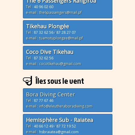
The 6 Passengers Rangiroa
Tel :
40 96 02 60
e-mail : the6passengers@mail.pf
Tikehau Plongée
Tel :
87 32 62 56
/
87 28 27 07
e-mail : tuamotuplongee@mail.pf
Coco Dive Tikehau
Tel :
87 32 62 56
e-mail : cocotikehau@gmail.com
Îles sous le vent
Bora Diving Center
Tel :
87 77 67 46
e-mail : info@eleutheraboradiving.com
Hemisphère Sub - Raiatea
Tel :
40 66 12 49
/
87 72 19 52
e-mail :
hsbraiatea@gmail.com