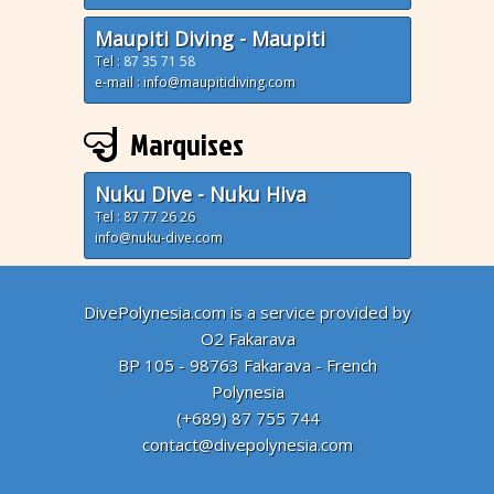
Maupiti Diving - Maupiti
Tel :
87 35 71 58
e-mail : info@maupitidiving.com
Marquises
Nuku Dive - Nuku Hiva
Tel : 87 77 26 26
info@nuku-dive.com
DivePolynesia.com is a service provided by
O2 Fakarava
BP 105 - 98763 Fakarava - French
Polynesia
(+689) 87 755 744
contact@divepolynesia.com