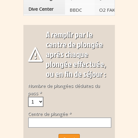
Dive Center
BBDC
O2 FAKARAVA
A remplir par le
centre de plongée
après chaque
plongée effectuée,
ou en fin de séjour :
Nombre de plongées déduites du
pass *
Centre de plongée *