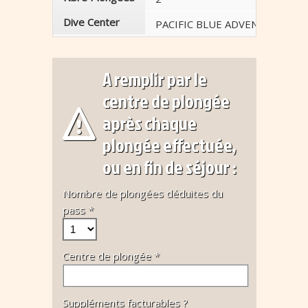
Dive Center
PACIFIC BLUE ADVENTURE
A remplir par le
centre de plongée
après chaque
plongée effectuée,
ou en fin de séjour :
Nombre de plongées déduites du
pass *
Centre de plongée *
Suppléments facturables ?