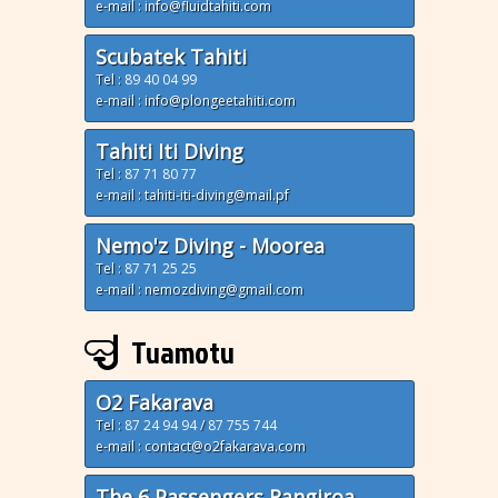
e-mail : info@fluidtahiti.com
Scubatek Tahiti
Tel :
89 40 04 99
e-mail : info@plongeetahiti.com
Tahiti Iti Diving
Tel :
87 71 80 77
e-mail : tahiti-iti-diving@mail.pf
Nemo'z Diving - Moorea
Tel :
87 71 25 25
e-mail : nemozdiving@gmail.com
Tuamotu
O2 Fakarava
Tel :
87 24 94 94
/
87 755 744
e-mail : contact@o2fakarava.com
The 6 Passengers Rangiroa