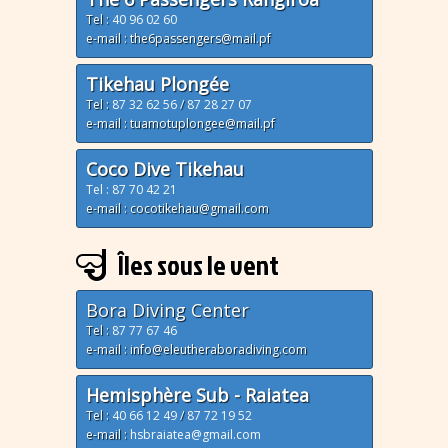
Tel :
40 96 02 60
e-mail : the6passengers@mail.pf
Tikehau Plongée
Tel :
87 32 62 56
/
87 28 27 07
e-mail : tuamotuplongee@mail.pf
Coco Dive Tikehau
Tel : 87 70 42 21
e-mail : cocotikehau@gmail.com
Îles sous le vent
Bora Diving Center
Tel :
87 77 67 46
e-mail : info@eleutheraboradiving.com
Hemisphère Sub - Raiatea
Tel :
40 66 12 49
/
87 72 19 52
e-mail :
hsbraiatea@gmail.com