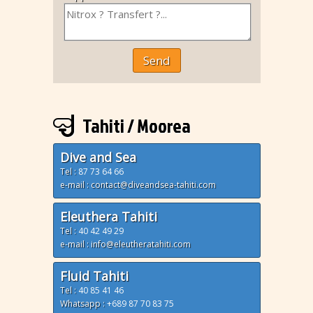
Send
Tahiti / Moorea
Dive and Sea
Tel :
87 73 64 66
e-mail : contact@diveandsea-tahiti.com
Eleuthera Tahiti
Tel :
40 42 49 29
e-mail : info@eleutheratahiti.com
Fluid Tahiti
Tel :
40 85 41 46
Whatsapp :
+689 87 70 83 75