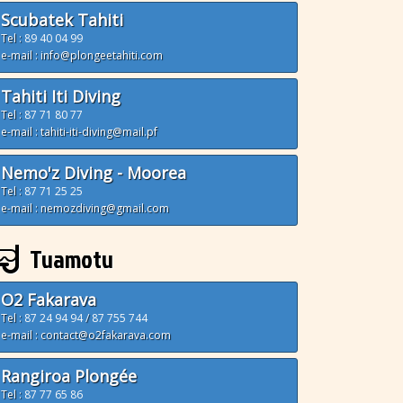
Scubatek Tahiti
Tel :
89 40 04 99
e-mail : info@plongeetahiti.com
Tahiti Iti Diving
Tel :
87 71 80 77
e-mail : tahiti-iti-diving@mail.pf
Nemo'z Diving - Moorea
Tel :
87 71 25 25
e-mail : nemozdiving@gmail.com
Tuamotu
O2 Fakarava
Tel :
87 24 94 94
/
87 755 744
e-mail : contact@o2fakarava.com
Rangiroa Plongée
Tel :
87 77 65 86