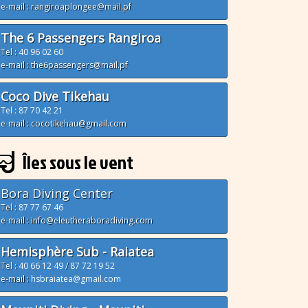
e-mail : rangiroaplongee@mail.pf
The 6 Passengers Rangiroa
Tel :
40 96 02 60
e-mail : the6passengers@mail.pf
Coco Dive Tikehau
Tel : 87 70 42 21
e-mail : cocotikehau@gmail.com
Îles sous le vent
Bora Diving Center
Tel :
87 77 67 46
e-mail : info@eleutheraboradiving.com
Hemisphère Sub - Raiatea
Tel :
40 66 12 49
/
87 72 19 52
e-mail :
hsbraiatea@gmail.com