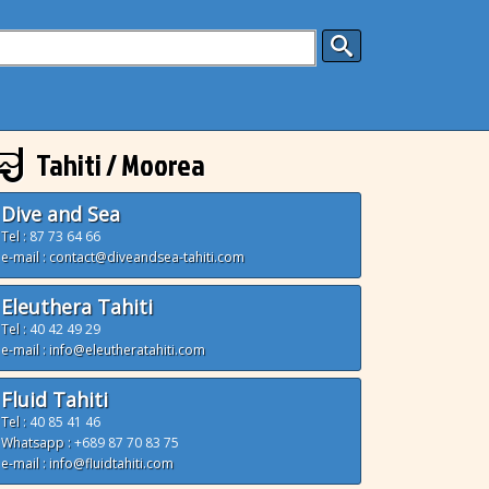
Tahiti / Moorea
Dive and Sea
Tel :
87 73 64 66
e-mail : contact@diveandsea-tahiti.com
Eleuthera Tahiti
Tel :
40 42 49 29
e-mail : info@eleutheratahiti.com
Fluid Tahiti
Tel :
40 85 41 46
Whatsapp :
+689 87 70 83 75
e-mail : info@fluidtahiti.com