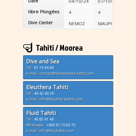
Date
04/10/24
07/10/24
Nbre Plongées
4
4
Dive Center
NEMOZ
MAUPITI DIVING
Tahiti / Moorea
Dive and Sea
Tel :
87 73 64 66
e-mail : contact@diveandsea-tahiti.com
Eleuthera Tahiti
Tel :
40 42 49 29
e-mail : info@eleutheratahiti.com
Fluid Tahiti
Tel :
40 85 41 46
Whatsapp :
+689 87 70 83 75
e-mail : info@fluidtahiti.com