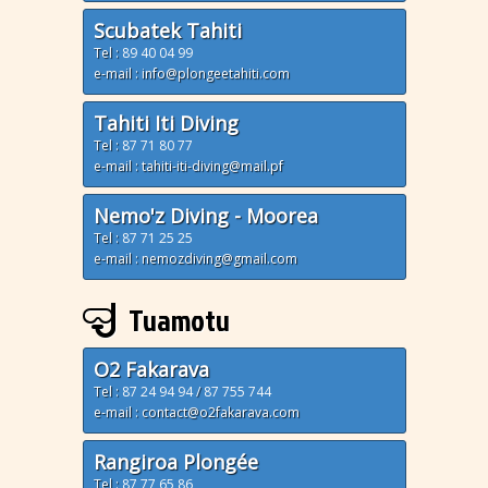
Scubatek Tahiti
Tel :
89 40 04 99
e-mail : info@plongeetahiti.com
Tahiti Iti Diving
Tel :
87 71 80 77
e-mail : tahiti-iti-diving@mail.pf
Nemo'z Diving - Moorea
Tel :
87 71 25 25
e-mail : nemozdiving@gmail.com
Tuamotu
O2 Fakarava
Tel :
87 24 94 94
/
87 755 744
e-mail : contact@o2fakarava.com
Rangiroa Plongée
Tel :
87 77 65 86