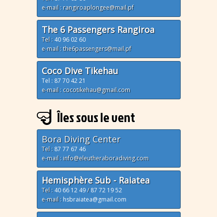
e-mail : rangiroaplongee@mail.pf
The 6 Passengers Rangiroa
Tel :
40 96 02 60
e-mail : the6passengers@mail.pf
Coco Dive Tikehau
Tel : 87 70 42 21
e-mail : cocotikehau@gmail.com
Îles sous le vent
Bora Diving Center
Tel :
87 77 67 46
e-mail : info@eleutheraboradiving.com
Hemisphère Sub - Raiatea
Tel :
40 66 12 49
/
87 72 19 52
e-mail :
hsbraiatea@gmail.com