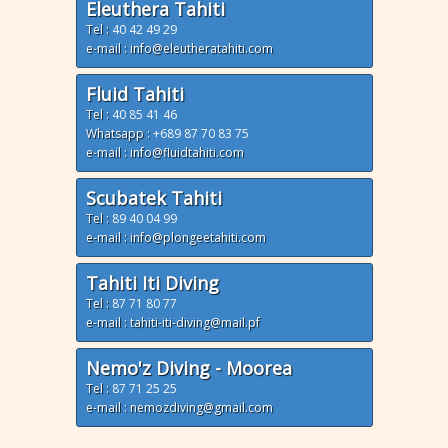
Eleuthera Tahiti
Tel :
40 42 49 29
e-mail : info@eleutheratahiti.com
Fluid Tahiti
Tel :
40 85 41 46
Whatsapp :
+689 87 70 83 75
e-mail : info@fluidtahiti.com
Scubatek Tahiti
Tel :
89 40 04 99
e-mail : info@plongeetahiti.com
Tahiti Iti Diving
Tel :
87 71 80 77
e-mail : tahiti-iti-diving@mail.pf
Nemo'z Diving - Moorea
Tel :
87 71 25 25
e-mail : nemozdiving@gmail.com