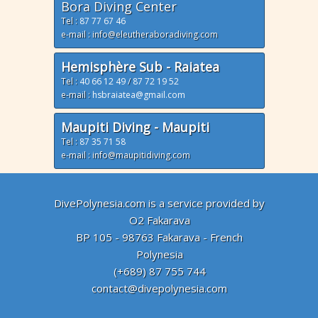
Bora Diving Center
Tel :
87 77 67 46
e-mail : info@eleutheraboradiving.com
Hemisphère Sub - Raiatea
Tel :
40 66 12 49
/
87 72 19 52
e-mail :
hsbraiatea@gmail.com
Maupiti Diving - Maupiti
Tel :
87 35 71 58
e-mail : info@maupitidiving.com
DivePolynesia.com is a service provided by
O2 Fakarava
BP 105 - 98763 Fakarava - French
Polynesia
(+689) 87 755 744
contact@divepolynesia.com