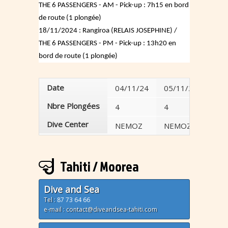
THE 6 PASSENGERS - AM - Pick-up : 7h15 en bord
de route (1 plongée)
18/11/2024 : Rangiroa (RELAIS JOSEPHINE) /
THE 6 PASSENGERS - PM - Pick-up : 13h20 en
bord de route (1 plongée)
Date
04/11/24
05/11/24
07/
Nbre Plongées
4
4
4
Dive Center
NEMOZ
NEMOZ
BOR
Tahiti / Moorea
Dive and Sea
Tel :
87 73 64 66
e-mail : contact@diveandsea-tahiti.com