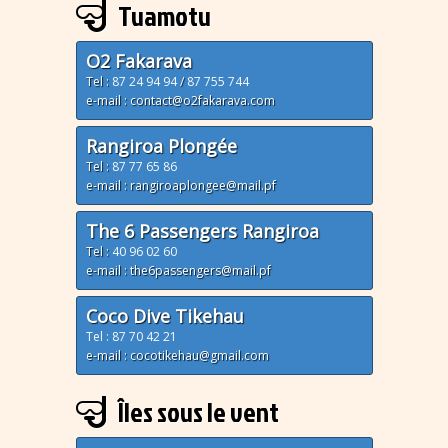
Tuamotu
O2 Fakarava
Tel :
87 24 94 94
/
87 755 744
e-mail : contact@o2fakarava.com
Rangiroa Plongée
Tel :
87 77 65 86
e-mail : rangiroaplongee@mail.pf
The 6 Passengers Rangiroa
Tel :
40 96 02 60
e-mail : the6passengers@mail.pf
Coco Dive Tikehau
Tel : 87 70 42 21
e-mail : cocotikehau@gmail.com
Îles sous le vent