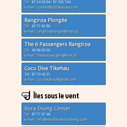
Tel :
87 24 94 94
/
87 755 744
e-mail : contact@o2fakarava.com
Rangiroa Plongée
Tel :
87 77 65 86
e-mail : rangiroaplongee@mail.pf
The 6 Passengers Rangiroa
Tel :
40 96 02 60
e-mail : the6passengers@mail.pf
Coco Dive Tikehau
Tel : 87 70 42 21
e-mail : cocotikehau@gmail.com
Îles sous le vent
Bora Diving Center
Tel :
87 77 67 46
e-mail : info@eleutheraboradiving.com