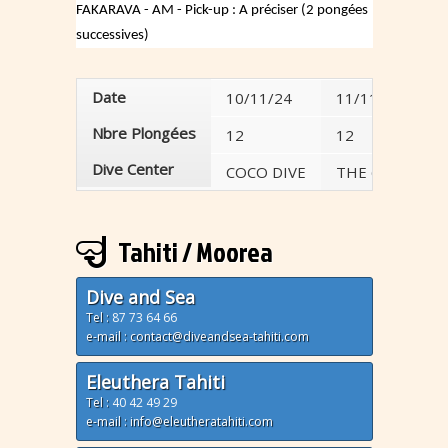
FAKARAVA - AM - Pick-up : A préciser (2 pongées
successives)
Date
10/11/24
11/11/24
Nbre Plongées
12
12
Dive Center
COCO DIVE
THE 6 PASSEN
Tahiti / Moorea
Dive and Sea
Tel :
87 73 64 66
e-mail : contact@diveandsea-tahiti.com
Eleuthera Tahiti
Tel :
40 42 49 29
e-mail : info@eleutheratahiti.com