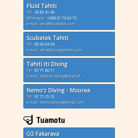
Fluid Tahiti
Tel :
40 85 41 46
Whatsapp :
+689 87 70 83 75
e-mail : info@fluidtahiti.com
Scubatek Tahiti
Tel :
89 40 04 99
e-mail : info@plongeetahiti.com
Tahiti Iti Diving
Tel :
87 71 80 77
e-mail : tahiti-iti-diving@mail.pf
Nemo'z Diving - Moorea
Tel :
87 71 25 25
e-mail : nemozdiving@gmail.com
Tuamotu
O2 Fakarava