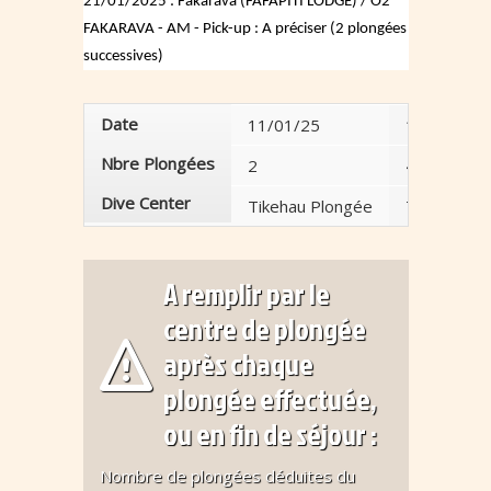
21/01/2025 : Fakarava (FAFAPITI LODGE) / O2
FAKARAVA - AM - Pick-up : A préciser (2 plongées
successives)
Date
11/01/25
16/01/25
Nbre Plongées
2
4
Dive Center
Tikehau Plongée
The 6 Pas
A remplir par le
centre de plongée
après chaque
plongée effectuée,
ou en fin de séjour :
Nombre de plongées déduites du