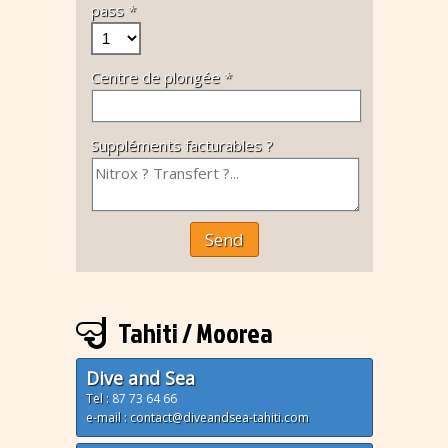
pass *
Centre de plongée *
Suppléments facturables ?
Send
Tahiti / Moorea
Dive and Sea
Tel :
87 73 64 66
e-mail : contact@diveandsea-tahiti.com