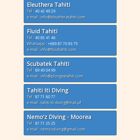
Eleuthera Tahiti
Tel :
40 42 49 29
e-mail : info@eleutheratahiti.com
Fluid Tahiti
Tel :
40 85 41 46
Whatsapp :
+689 87 70 83 75
e-mail : info@fluidtahiti.com
Scubatek Tahiti
Tel :
89 40 04 99
e-mail : info@plongeetahiti.com
Tahiti Iti Diving
Tel :
87 71 80 77
e-mail : tahiti-iti-diving@mail.pf
Nemo'z Diving - Moorea
Tel :
87 71 25 25
e-mail : nemozdiving@gmail.com