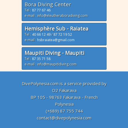
Bora Diving Center
Tel :
87 77 67 46
e-mail : info@eleutheraboradiving.com
Hemisphère Sub - Raiatea
Tel :
40 66 12 49
/
87 72 19 52
e-mail :
hsbraiatea@gmail.com
Maupiti Diving - Maupiti
Tel :
87 35 71 58
e-mail : info@maupitidiving.com
DivePolynesia.com is a service provided by
O2 Fakarava
BP 105 - 98763 Fakarava - French
Polynesia
(+689) 87 755 744
contact@divepolynesia.com