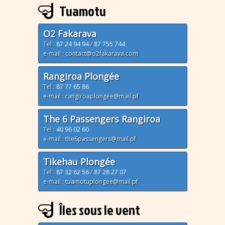
Tuamotu
O2 Fakarava
Tel :
87 24 94 94
/
87 755 744
e-mail : contact@o2fakarava.com
Rangiroa Plongée
Tel :
87 77 65 86
e-mail : rangiroaplongee@mail.pf
The 6 Passengers Rangiroa
Tel :
40 96 02 60
e-mail : the6passengers@mail.pf
Tikehau Plongée
Tel :
87 32 62 56
/
87 28 27 07
e-mail : tuamotuplongee@mail.pf
Îles sous le vent