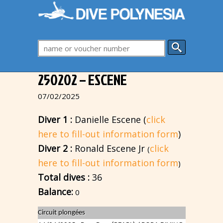
250202 – ESCENE
07/02/2025
Diver 1 :
Danielle Escene (
click
here to fill-out information form
)
Diver 2 :
Ronald Escene Jr
click
(
here to fill-out information form
)
Total dives :
36
Balance:
0
Circuit plongées