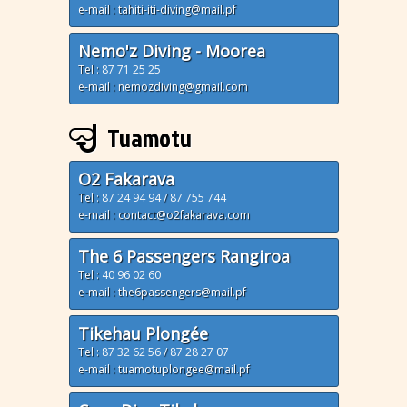
e-mail : tahiti-iti-diving@mail.pf
Nemo'z Diving - Moorea
Tel :
87 71 25 25
e-mail : nemozdiving@gmail.com
Tuamotu
O2 Fakarava
Tel :
87 24 94 94
/
87 755 744
e-mail : contact@o2fakarava.com
The 6 Passengers Rangiroa
Tel :
40 96 02 60
e-mail : the6passengers@mail.pf
Tikehau Plongée
Tel :
87 32 62 56
/
87 28 27 07
e-mail : tuamotuplongee@mail.pf