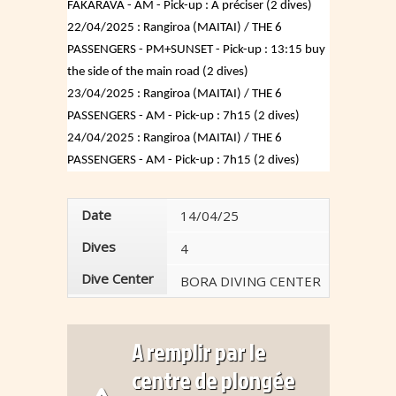
FAKARAVA - AM - Pick-up : A préciser (2 dives)
22/04/2025 : Rangiroa (MAITAI) / THE 6
PASSENGERS - PM+SUNSET - Pick-up : 13:15 buy
the side of the main road (2 dives)
23/04/2025 : Rangiroa (MAITAI) / THE 6
PASSENGERS - AM - Pick-up : 7h15 (2 dives)
24/04/2025 : Rangiroa (MAITAI) / THE 6
PASSENGERS - AM - Pick-up : 7h15 (2 dives)
Date
14/04/25
15/04/
Dives
4
4
Dive Center
BORA DIVING CENTER
BORA D
A remplir par le
centre de plongée