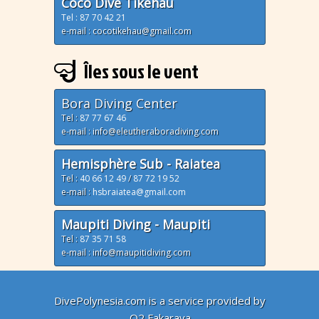
Coco Dive Tikehau
Tel : 87 70 42 21
e-mail : cocotikehau@gmail.com
Îles sous le vent
Bora Diving Center
Tel :
87 77 67 46
e-mail : info@eleutheraboradiving.com
Hemisphère Sub - Raiatea
Tel :
40 66 12 49
/
87 72 19 52
e-mail :
hsbraiatea@gmail.com
Maupiti Diving - Maupiti
Tel :
87 35 71 58
e-mail : info@maupitidiving.com
DivePolynesia.com is a service provided by
O2 Fakarava