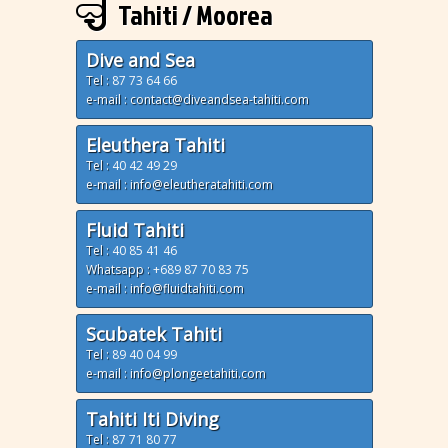
Tahiti / Moorea
Dive and Sea
Tel :
87 73 64 66
e-mail : contact@diveandsea-tahiti.com
Eleuthera Tahiti
Tel :
40 42 49 29
e-mail : info@eleutheratahiti.com
Fluid Tahiti
Tel :
40 85 41 46
Whatsapp :
+689 87 70 83 75
e-mail : info@fluidtahiti.com
Scubatek Tahiti
Tel :
89 40 04 99
e-mail : info@plongeetahiti.com
Tahiti Iti Diving
Tel :
87 71 80 77