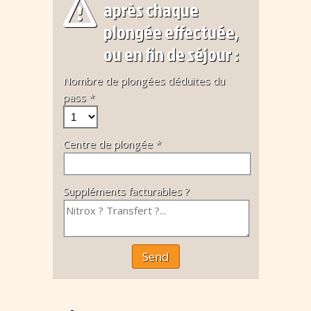
après chaque
plongée effectuée,
ou en fin de séjour :
Nombre de plongées déduites du
pass *
Centre de plongée *
Suppléments facturables ?
Send