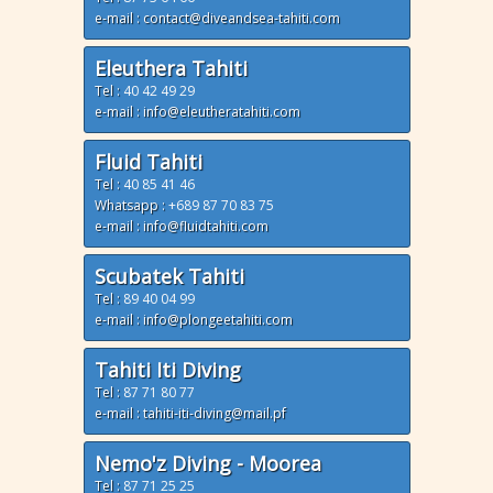
e-mail : contact@diveandsea-tahiti.com
Eleuthera Tahiti
Tel :
40 42 49 29
e-mail : info@eleutheratahiti.com
Fluid Tahiti
Tel :
40 85 41 46
Whatsapp :
+689 87 70 83 75
e-mail : info@fluidtahiti.com
Scubatek Tahiti
Tel :
89 40 04 99
e-mail : info@plongeetahiti.com
Tahiti Iti Diving
Tel :
87 71 80 77
e-mail : tahiti-iti-diving@mail.pf
Nemo'z Diving - Moorea
Tel :
87 71 25 25