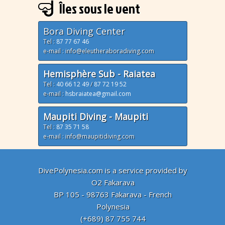
Îles sous le vent
Bora Diving Center
Tel :
87 77 67 46
e-mail : info@eleutheraboradiving.com
Hemisphère Sub - Raiatea
Tel :
40 66 12 49
/
87 72 19 52
e-mail :
hsbraiatea@gmail.com
Maupiti Diving - Maupiti
Tel :
87 35 71 58
e-mail : info@maupitidiving.com
DivePolynesia.com is a service provided by
O2 Fakarava
BP 105 - 98763 Fakarava - French
Polynesia
(+689) 87 755 744