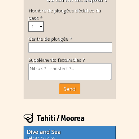
Nombre de plongées déduites du
pass *
Centre de plongée *
Suppléments facturables ?
Send
Tahiti / Moorea
Dive and Sea
Tel :
87 73 64 66