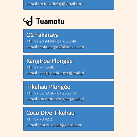
e-mail : nemozdiving@gmail.com
Tuamotu
O2 Fakarava
Tel :
87 24 94 94
/
87 755 744
e-mail : contact@o2fakarava.com
Rangiroa Plongée
Tel :
87 77 65 86
e-mail : rangiroaplongee@mail.pf
Tikehau Plongée
Tel :
87 32 62 56
/
87 28 27 07
e-mail : tuamotuplongee@mail.pf
Coco Dive Tikehau
Tel : 87 70 42 21
e-mail : cocotikehau@gmail.com