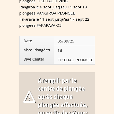
plongées TIKEHAU DIVING
Rangiroa le 6 sept jusqu'au 11 sept 18
plongées RANGIROA PLONGEE
Fakarava le 11 sept jusqu'au 17 sept 22
plongées FAKARAVA O2
Date
05/09/25
09/09/
Nbre Plongées
16
18
Dive Center
TIKEHAU PLONGEE
RANGI
A remplir par le
centre de plongée
après chaque
plongée effectuée,
ou en fin de séjour :