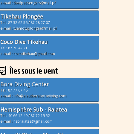
e-mail : the6passengers@mail.pf
Tikehau Plongée
Tel :
87 32 62 56
/
87 28 27 07
e-mail : tuamotuplongee@mail.pf
Coco Dive Tikehau
Tel : 87 70 42 21
e-mail : cocotikehau@gmail.com
Îles sous le vent
Bora Diving Center
Tel :
87 77 67 46
e-mail : info@eleutheraboradiving.com
Hemisphère Sub - Raiatea
Tel :
40 66 12 49
/
87 72 19 52
e-mail :
hsbraiatea@gmail.com