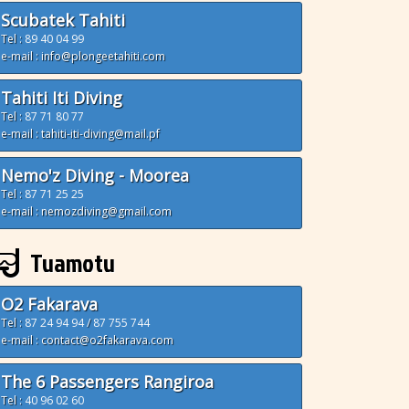
Scubatek Tahiti
Tel :
89 40 04 99
e-mail : info@plongeetahiti.com
Tahiti Iti Diving
Tel :
87 71 80 77
e-mail : tahiti-iti-diving@mail.pf
Nemo'z Diving - Moorea
Tel :
87 71 25 25
e-mail : nemozdiving@gmail.com
Tuamotu
O2 Fakarava
Tel :
87 24 94 94
/
87 755 744
e-mail : contact@o2fakarava.com
The 6 Passengers Rangiroa
Tel :
40 96 02 60