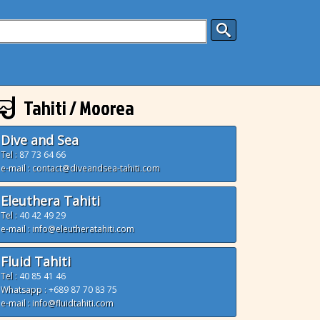
Tahiti / Moorea
Dive and Sea
Tel :
87 73 64 66
e-mail : contact@diveandsea-tahiti.com
Eleuthera Tahiti
Tel :
40 42 49 29
e-mail : info@eleutheratahiti.com
Fluid Tahiti
Tel :
40 85 41 46
Whatsapp :
+689 87 70 83 75
e-mail : info@fluidtahiti.com