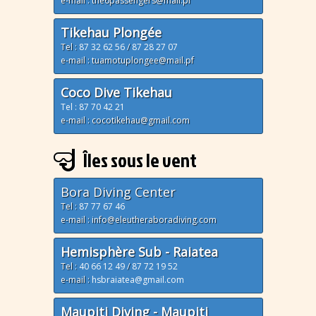
e-mail : the6passengers@mail.pf
Tikehau Plongée
Tel :
87 32 62 56
/
87 28 27 07
e-mail : tuamotuplongee@mail.pf
Coco Dive Tikehau
Tel : 87 70 42 21
e-mail : cocotikehau@gmail.com
Îles sous le vent
Bora Diving Center
Tel :
87 77 67 46
e-mail : info@eleutheraboradiving.com
Hemisphère Sub - Raiatea
Tel :
40 66 12 49
/
87 72 19 52
e-mail :
hsbraiatea@gmail.com
Maupiti Diving - Maupiti