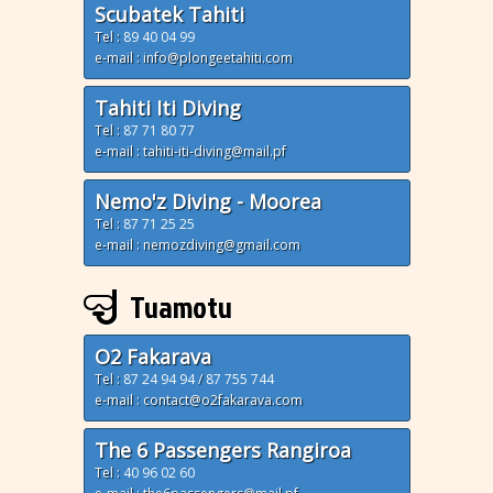
Scubatek Tahiti
Tel :
89 40 04 99
e-mail : info@plongeetahiti.com
Tahiti Iti Diving
Tel :
87 71 80 77
e-mail : tahiti-iti-diving@mail.pf
Nemo'z Diving - Moorea
Tel :
87 71 25 25
e-mail : nemozdiving@gmail.com
Tuamotu
O2 Fakarava
Tel :
87 24 94 94
/
87 755 744
e-mail : contact@o2fakarava.com
The 6 Passengers Rangiroa
Tel :
40 96 02 60