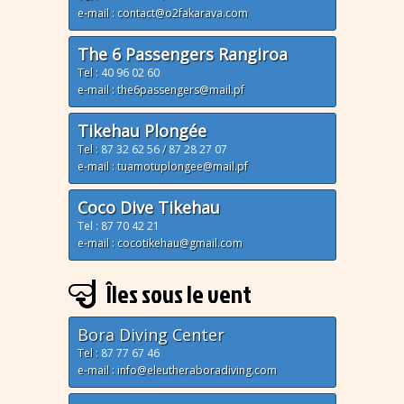
e-mail : contact@o2fakarava.com
The 6 Passengers Rangiroa
Tel :
40 96 02 60
e-mail : the6passengers@mail.pf
Tikehau Plongée
Tel :
87 32 62 56
/
87 28 27 07
e-mail : tuamotuplongee@mail.pf
Coco Dive Tikehau
Tel : 87 70 42 21
e-mail : cocotikehau@gmail.com
Îles sous le vent
Bora Diving Center
Tel :
87 77 67 46
e-mail : info@eleutheraboradiving.com