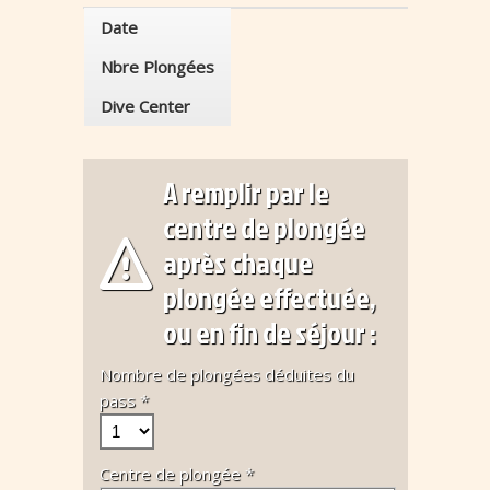
Date
Nbre Plongées
Dive Center
A remplir par le
centre de plongée
après chaque
plongée effectuée,
ou en fin de séjour :
Nombre de plongées déduites du
pass *
Centre de plongée *