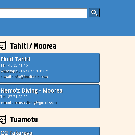
Tahiti / Moorea
Fluid Tahiti
Tel :
40 85 41 46
Whatsapp :
+689 87 70 83 75
e-mail : info@fluidtahiti.com
Nemo'z Diving - Moorea
Tel :
87 71 25 25
e-mail : nemozdiving@gmail.com
Tuamotu
O2 Fakarava