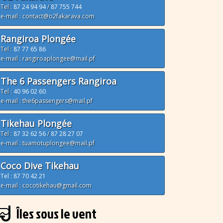
Tel :
87 24 94 94
/
87 755 744
e-mail : contact@o2fakarava.com
Rangiroa Plongée
Tel :
87 77 65 86
e-mail : rangiroaplongee@mail.pf
The 6 Passengers Rangiroa
Tel :
40 96 02 60
e-mail : the6passengers@mail.pf
Tikehau Plongée
Tel :
87 32 62 56
/
87 28 27 07
e-mail : tuamotuplongee@mail.pf
Coco Dive Tikehau
Tel : 87 70 42 21
e-mail : cocotikehau@gmail.com
Îles sous le vent