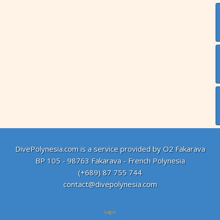
DivePolynesia.com is a service provided by O2 Fakarava
BP 105 - 98763 Fakarava - French Polynesia
(+689) 87 755 744
contact@divepolynesia.com
Login