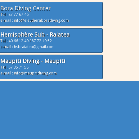
Bora Diving Center
Tel :
87 77 67 46
e-mail : info@eleutheraboradiving.com
Hemisphère Sub - Raiatea
Tel :
40 66 12 49
/
87 72 19 52
e-mail :
hsbraiatea@gmail.com
Maupiti Diving - Maupiti
Tel :
87 35 71 58
e-mail : info@maupitidiving.com