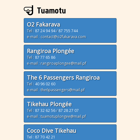
Tuamotu
O2 Fakarava
Tel :
87 24 94 94
/
87 755 744
e-mail : contact@o2fakarava.com
Rangiroa Plongée
Tel :
87 77 65 86
e-mail : rangiroaplongee@mail.pf
The 6 Passengers Rangiroa
Tel :
40 96 02 60
e-mail : the6passengers@mail.pf
Tikehau Plongée
Tel :
87 32 62 56
/
87 28 27 07
e-mail : tuamotuplongee@mail.pf
Coco Dive Tikehau
Tel : 87 70 42 21