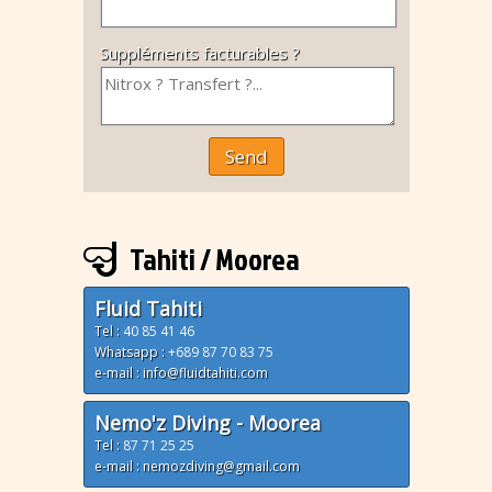
Suppléments facturables ?
Send
Tahiti / Moorea
Fluid Tahiti
Tel :
40 85 41 46
Whatsapp :
+689 87 70 83 75
e-mail : info@fluidtahiti.com
Nemo'z Diving - Moorea
Tel :
87 71 25 25
e-mail : nemozdiving@gmail.com