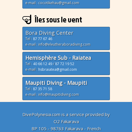
e-mail : cocotikehau@gmail.com
Îles sous le vent
Bora Diving Center
Tel :
87 77 67 46
e-mail : info@eleutheraboradiving.com
Hemisphère Sub - Raiatea
Tel :
40 66 12 49
/
87 72 19 52
e-mail :
hsbraiatea@gmail.com
Maupiti Diving - Maupiti
Tel :
87 35 71 58
e-mail : info@maupitidiving.com
DivePolynesia.com is a service provided by
O2 Fakarava
BP 105 - 98763 Fakarava - French