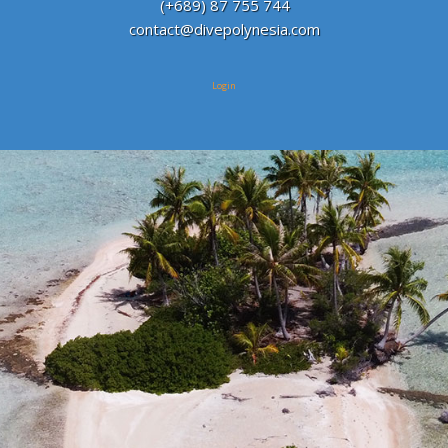
(+689) 87 755 744
contact@divepolynesia.com
Login