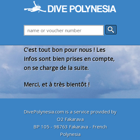
C'est tout bon pour nous ! Les
infos sont bien prises en compte,
on se charge de la suite.
Merci, et à très bientôt !
DivePolynesia.com is a service provided by
O2 Fakarava
BP 105 - 98763 Fakarava - French
Polynesia